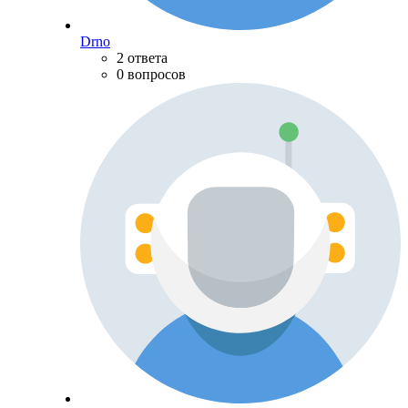
Drno
2 ответа
0 вопросов