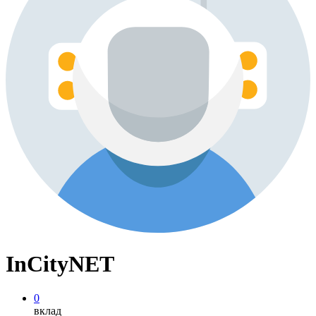
InCityNET
0
вклад