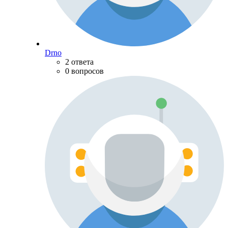
Drno
2 ответа
0 вопросов