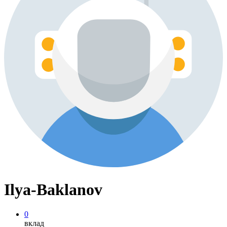
Ilya-Baklanov
0
вклад