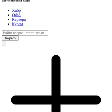
другие проекты хабра
Хабр
Q&A
Карьера
Курсы
Закрыть