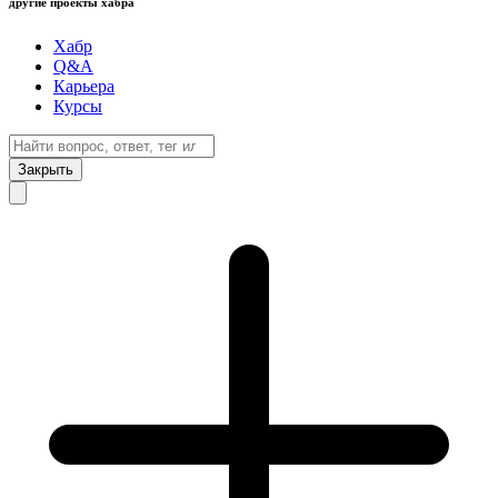
другие проекты хабра
Хабр
Q&A
Карьера
Курсы
Закрыть