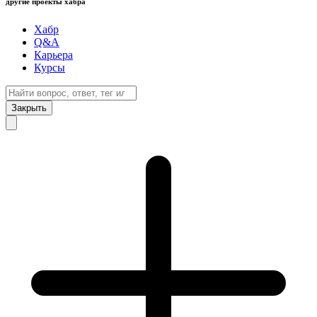
другие проекты хабра
Хабр
Q&A
Карьера
Курсы
Закрыть