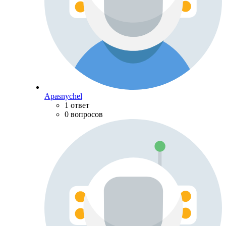
Apasnychel
1 ответ
0 вопросов