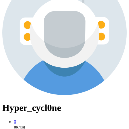
Hyper_cycl0ne
0
вклад