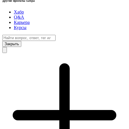
другие проекты хабра
Хабр
Q&A
Карьера
Курсы
Закрыть