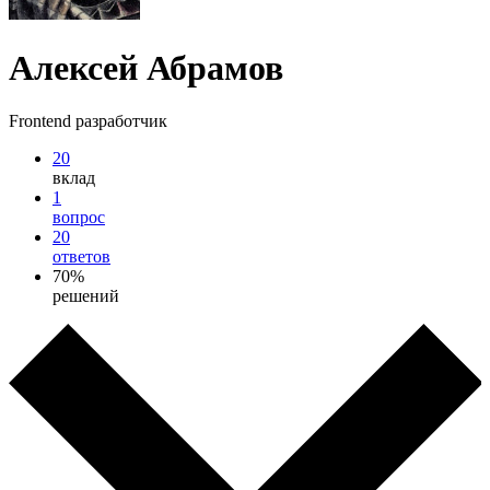
Алексей Абрамов
Frontend разработчик
20
вклад
1
вопрос
20
ответов
70%
решений