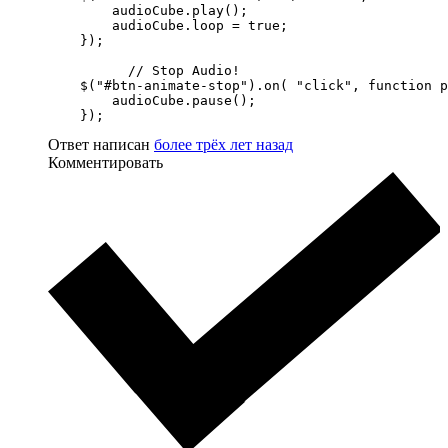
        audioCube.play();

        audioCube.loop = true;

    });

          // Stop Audio!

    $("#btn-animate-stop").on( "click", function p
        audioCube.pause();

    });
Ответ написан
более трёх лет назад
Комментировать