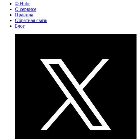
© Habr
О сервисе
Правила
Обратная связь
Блог