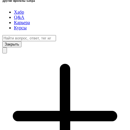
другие проекты хабра
Хабр
Q&A
Карьера
Курсы
Закрыть