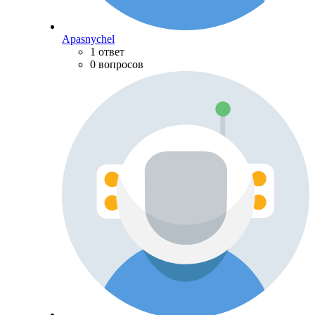
Apasnychel
1 ответ
0 вопросов