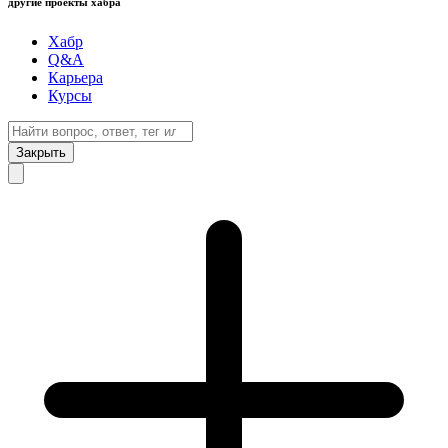
другие проекты хабра
Хабр
Q&A
Карьера
Курсы
Закрыть