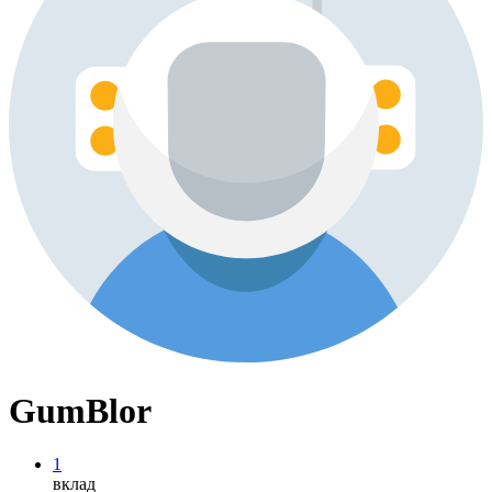
GumBlor
1
вклад