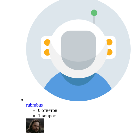
rubrubus
0 ответов
1 вопрос