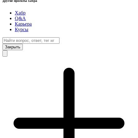
другие проекты хабра
Хабр
Q&A
Карьера
Курсы
Закрыть