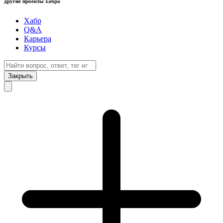
другие проекты хабра
Хабр
Q&A
Карьера
Курсы
Закрыть