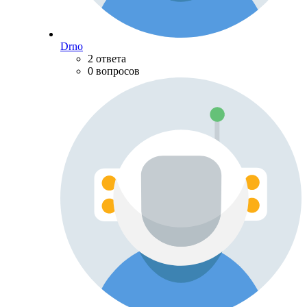
Drno
2 ответа
0 вопросов