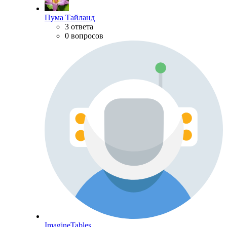
Пума Тайланд
3 ответа
0 вопросов
ImagineTables