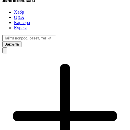
другие проекты хабра
Хабр
Q&A
Карьера
Курсы
Закрыть