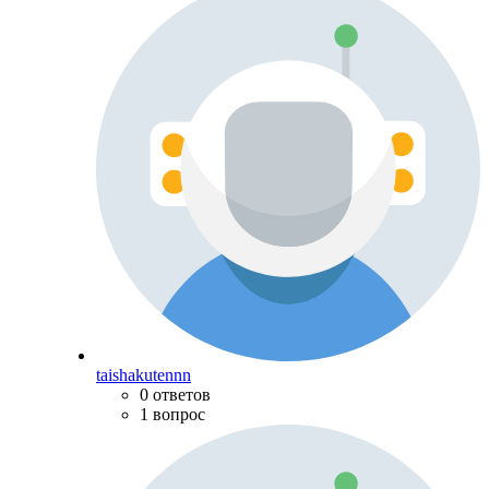
taishakutennn
0 ответов
1 вопрос