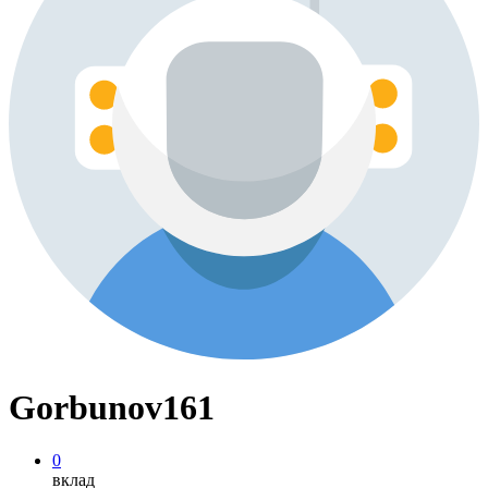
Gorbunov161
0
вклад