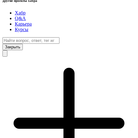
другие проекты хабра
Хабр
Q&A
Карьера
Курсы
Закрыть