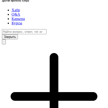
другие проекты хабра
Хабр
Q&A
Карьера
Курсы
Закрыть