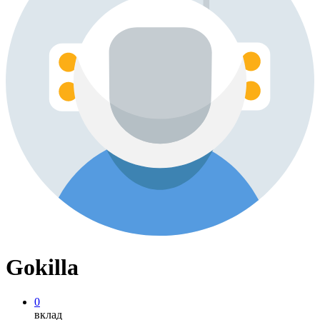
Gokilla
0
вклад