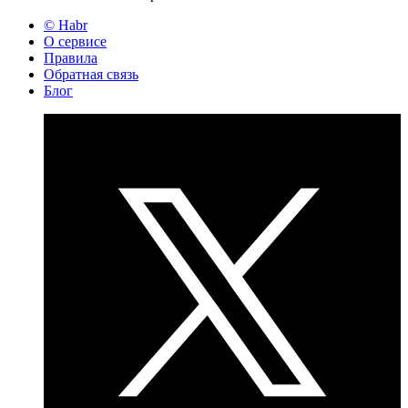
© Habr
О сервисе
Правила
Обратная связь
Блог