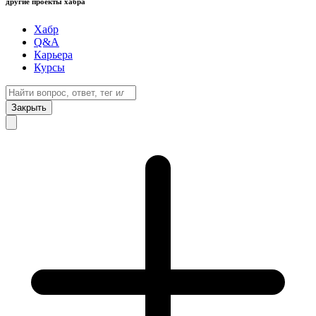
другие проекты хабра
Хабр
Q&A
Карьера
Курсы
Закрыть