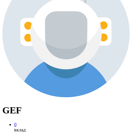
GEF
0
вклад