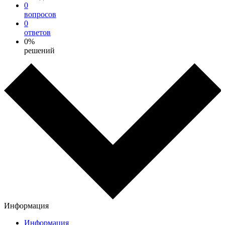
0
вопросов
0
ответов
0%
решений
Информация
Информация