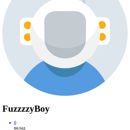
FuzzzzyBoy
0
вклад