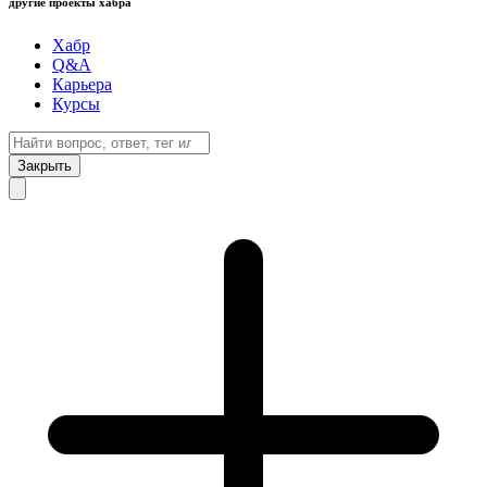
другие проекты хабра
Хабр
Q&A
Карьера
Курсы
Закрыть