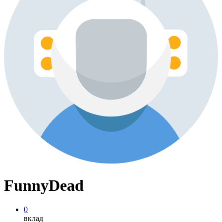
FunnyDead
0
вклад