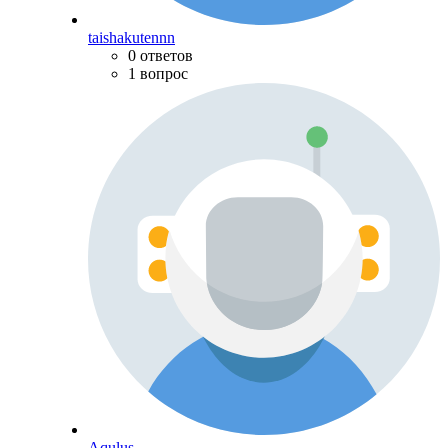
taishakutennn
0 ответов
1 вопрос
Aqulus