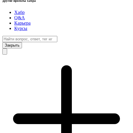
другие проекты хабра
Хабр
Q&A
Карьера
Курсы
Закрыть