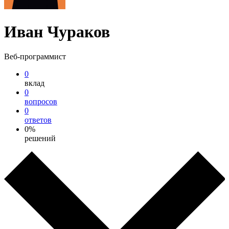
Иван Чураков
Веб-программист
0
вклад
0
вопросов
0
ответов
0%
решений