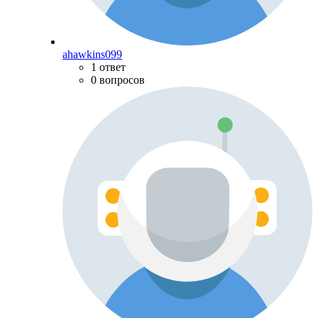
ahawkins099
1 ответ
0 вопросов