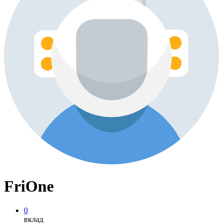
FriOne
0
вклад