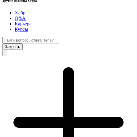
другие проекты хабра
Хабр
Q&A
Карьера
Курсы
Закрыть