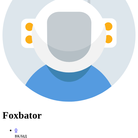
Foxbator
0
вклад