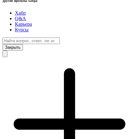
другие проекты хабра
Хабр
Q&A
Карьера
Курсы
Закрыть