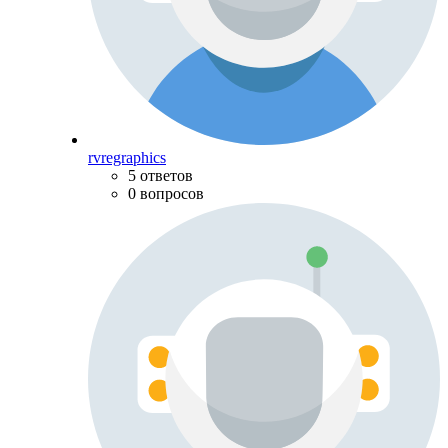
rvregraphics
5 ответов
0 вопросов