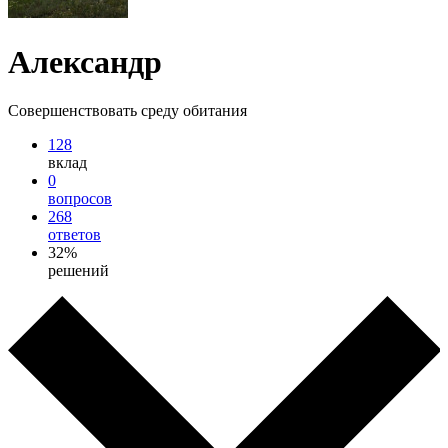
Александр
Совершенствовать среду обитания
128
вклад
0
вопросов
268
ответов
32%
решений