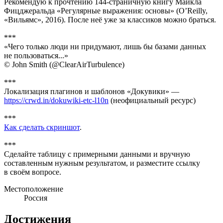
Рекомендую к прочтению 144-страничную книгу Майкла
Фицджеральда «Регулярные выражения: основы» (O’Reilly,
«Вильямс», 2016). После неё уже за классиков можно браться.
***
«Чего только люди ни придумают, лишь бы базами данных
не пользоваться...»
© John Smith (@ClearAirTurbulence)
***
Локализация плагинов и шаблонов «Докувики» —
https://crwd.in/dokuwiki-etc-l10n
(неофициальный ресурс)
***
Как сделать скриншот
.
***
Сделайте таблицу с примерными данными и вручную
составленным нужным результатом, и разместите ссылку
в своём вопросе.
Местоположение
Россия
Достижения