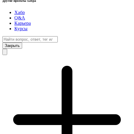
другие проекты хабра
Хабр
Q&A
Карьера
Курсы
Закрыть