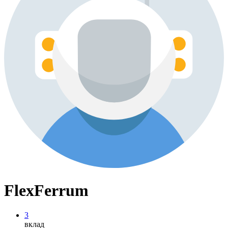
FlexFerrum
3
вклад