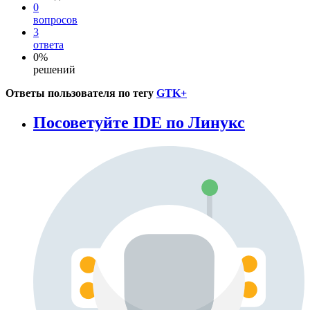
0
вопросов
3
ответа
0%
решений
Ответы пользователя по тегу
GTK+
Посоветуйте IDE по Линукс