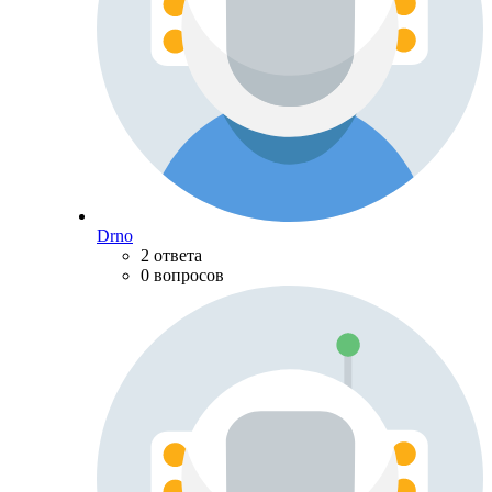
Drno
2 ответа
0 вопросов