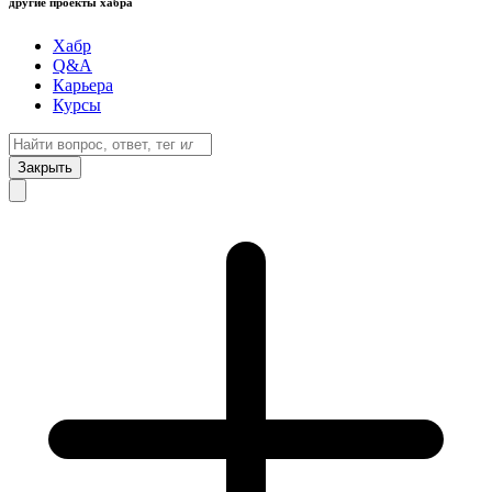
другие проекты хабра
Хабр
Q&A
Карьера
Курсы
Закрыть