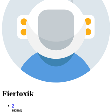
Fierfoxik
2
вклад