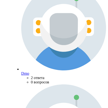
Drno
2 ответа
0 вопросов