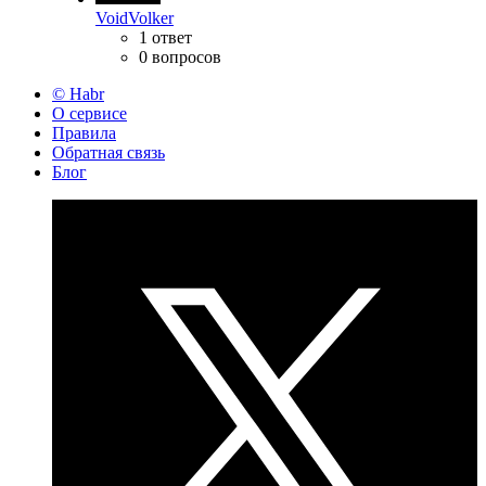
VoidVolker
1 ответ
0 вопросов
© Habr
О сервисе
Правила
Обратная связь
Блог