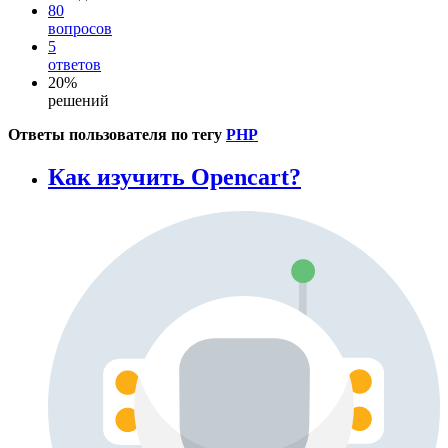
80
вопросов
5
ответов
20%
решений
Ответы пользователя по тегу
PHP
Как изучить Opencart?