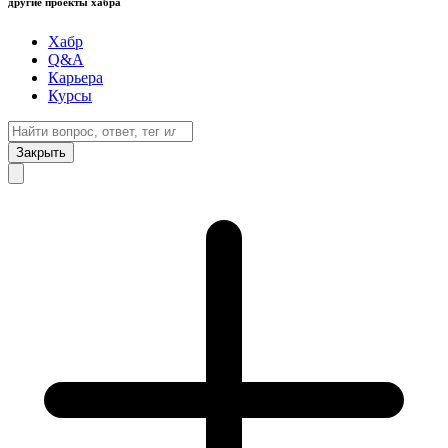
другие проекты хабра
Хабр
Q&A
Карьера
Курсы
Закрыть