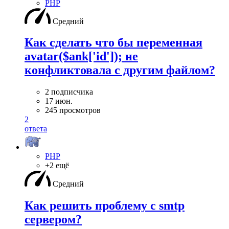
PHP
Средний
Как сделать что бы переменная
avatar($ank['id']); не
конфликтовала с другим файлом?
2 подписчика
17 июн.
245 просмотров
2
ответа
PHP
+2 ещё
Средний
Как решить проблему с smtp
сервером?