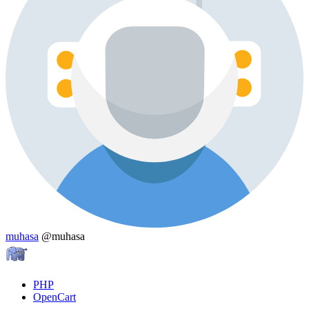
muhasa
@muhasa
PHP
OpenCart