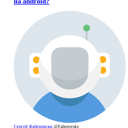
на android?
Сергей Фаберовски
@Faberovsky