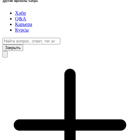
другие проекты хабра
Хабр
Q&A
Карьера
Курсы
Закрыть