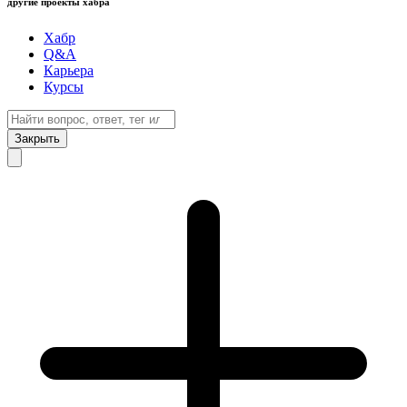
другие проекты хабра
Хабр
Q&A
Карьера
Курсы
Закрыть