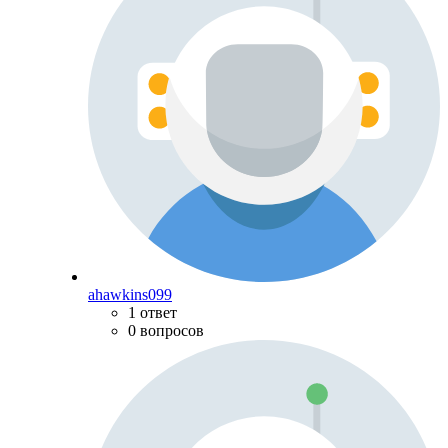
ahawkins099
1 ответ
0 вопросов