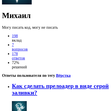
Михаил
Могу писать код, могу не писать
198
вклад
7
вопросов
178
ответов
72%
решений
Ответы пользователя по тегу
Вёрстка
Как сделать прелоадер в виде серой
заливки?