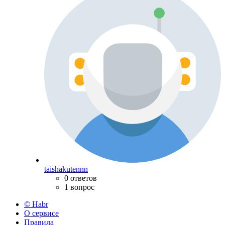
taishakutennn
0 ответов
1 вопрос
© Habr
О сервисе
Правила