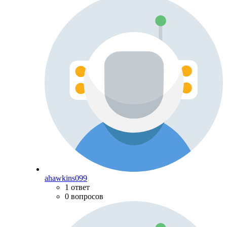
ahawkins099
1 ответ
0 вопросов