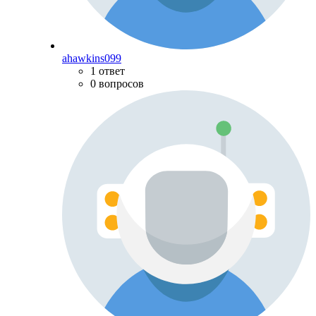
ahawkins099
1 ответ
0 вопросов