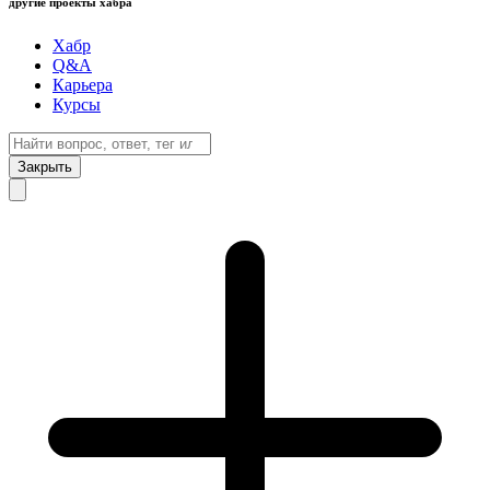
другие проекты хабра
Хабр
Q&A
Карьера
Курсы
Закрыть