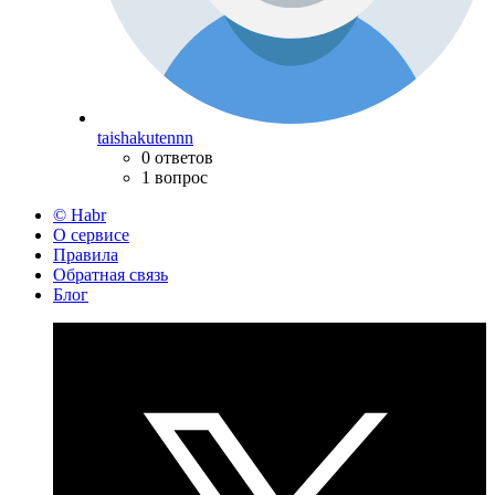
taishakutennn
0 ответов
1 вопрос
© Habr
О сервисе
Правила
Обратная связь
Блог