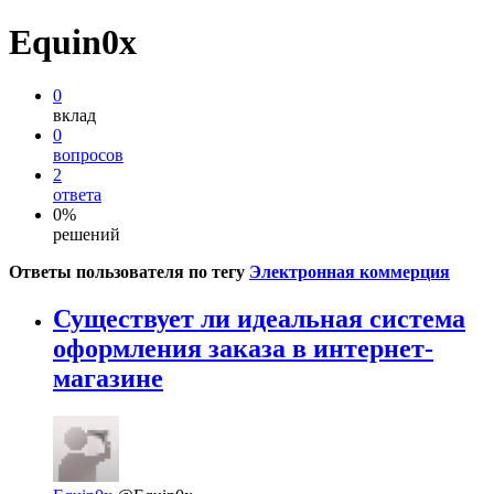
Equin0x
0
вклад
0
вопросов
2
ответа
0%
решений
Ответы пользователя по тегу
Электронная коммерция
Существует ли идеальная система
оформления заказа в интернет-
магазине