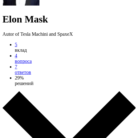
Elon Mask
Autor of Tesla Machini and SpaxeX
5
вклад
4
вопроса
7
ответов
29%
решений