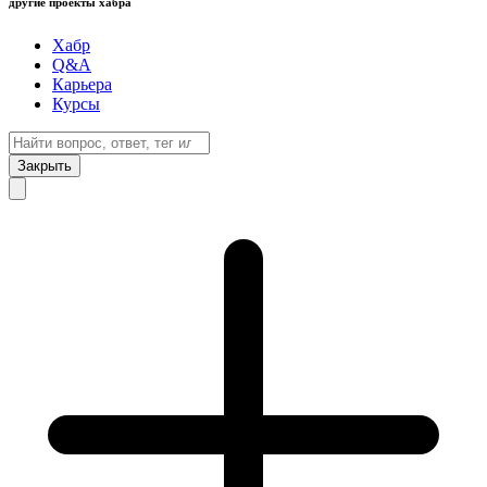
другие проекты хабра
Хабр
Q&A
Карьера
Курсы
Закрыть