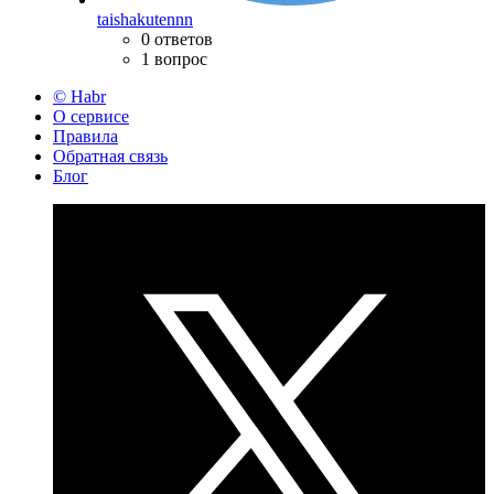
taishakutennn
0 ответов
1 вопрос
© Habr
О сервисе
Правила
Обратная связь
Блог