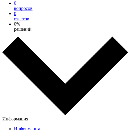
0
вопросов
0
ответов
0%
решений
Информация
Информация