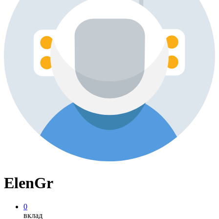
ElenGr
0
вклад