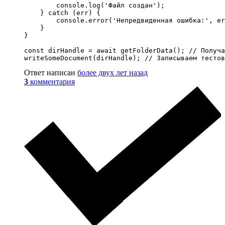
        console.log('Файл создан');

    } catch (err) {

        console.error('Непредвиденная ошибка:', er
    }

}

const dirHandle = await getFolderData(); // Получа
writeSomeDocument(dirHandle); // Записываем тестов
Ответ написан
более двух лет назад
3
комментария