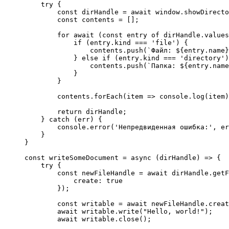
    try {

        const dirHandle = await window.showDirecto
        const contents = [];

        for await (const entry of dirHandle.values
            if (entry.kind === 'file') {

                contents.push(`Файл: ${entry.name}
            } else if (entry.kind === 'directory')
                contents.push(`Папка: ${entry.name
            }

        }

        contents.forEach(item => console.log(item)
        return dirHandle;

    } catch (err) {

        console.error('Непредвиденная ошибка:', er
    }

}

const writeSomeDocument = async (dirHandle) => {

    try {

        const newFileHandle = await dirHandle.getF
            create: true

        });

        const writable = await newFileHandle.creat
        await writable.write("Hello, world!");

        await writable.close();
