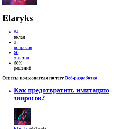
Elaryks
64
вклад
0
вопросов
60
ответов
68%
решений
Ответы пользователя по тегу
Веб-разработка
Как предотвратить имитацию
запросов?
Elaryks
@Elaryks