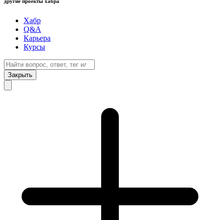
другие проекты хабра
Хабр
Q&A
Карьера
Курсы
Закрыть