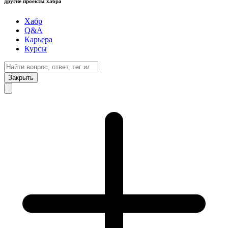
другие проекты хабра
Хабр
Q&A
Карьера
Курсы
Закрыть