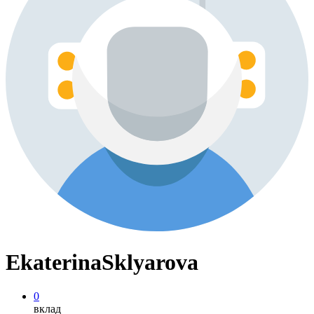
EkaterinaSklyarova
0
вклад