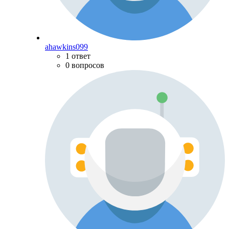
ahawkins099
1 ответ
0 вопросов