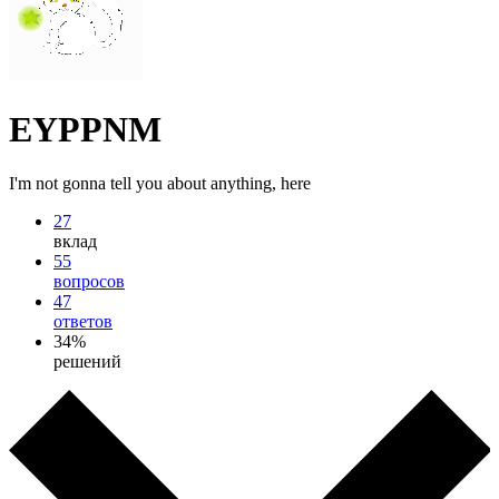
EYPPNM
I'm not gonna tell you about anything, here
27
вклад
55
вопросов
47
ответов
34%
решений