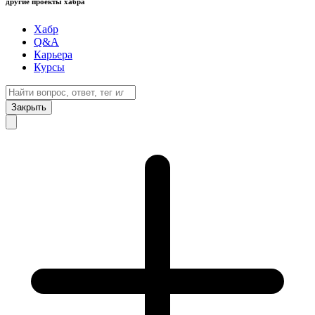
другие проекты хабра
Хабр
Q&A
Карьера
Курсы
Закрыть