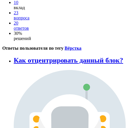
10
вклад
23
вопроса
20
ответов
30%
решений
Ответы пользователя по тегу
Вёрстка
Как отцентрировать данный блок?