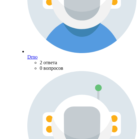
Drno
2 ответа
0 вопросов