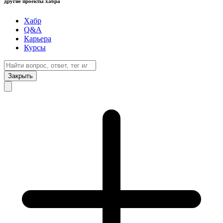
другие проекты хабра
Хабр
Q&A
Карьера
Курсы
Закрыть