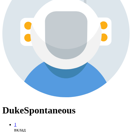
DukeSpontaneous
1
вклад