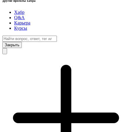
другие проекты хабра
Хабр
Q&A
Карьера
Курсы
Закрыть