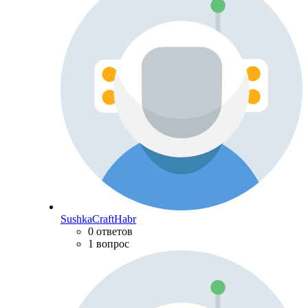
SushkaCraftHabr
0 ответов
1 вопрос