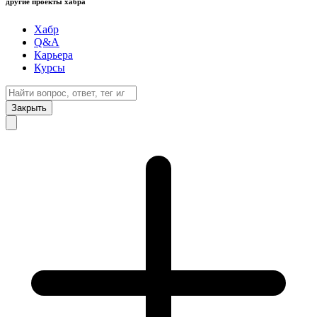
другие проекты хабра
Хабр
Q&A
Карьера
Курсы
Закрыть