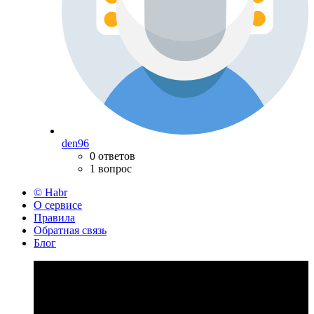
den96
0 ответов
1 вопрос
© Habr
О сервисе
Правила
Обратная связь
Блог