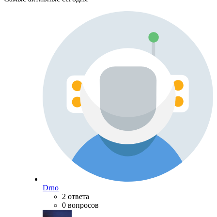
Drno
2 ответа
0 вопросов