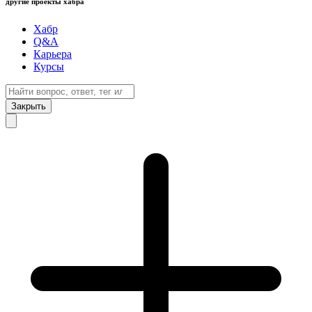
другие проекты хабра
Хабр
Q&A
Карьера
Курсы
Закрыть