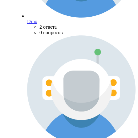
Drno
2 ответа
0 вопросов