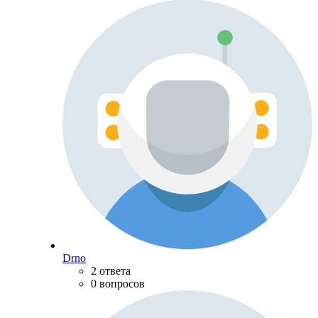
Drno
2 ответа
0 вопросов