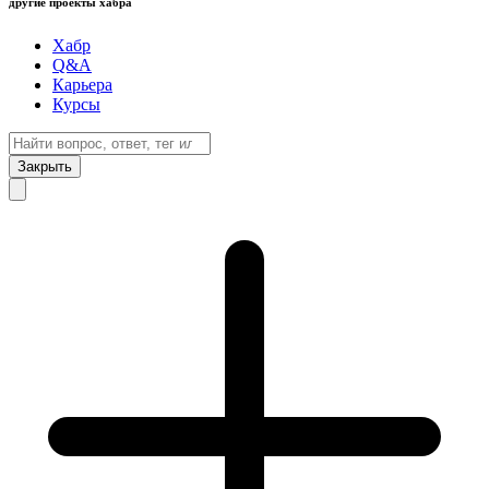
другие проекты хабра
Хабр
Q&A
Карьера
Курсы
Закрыть