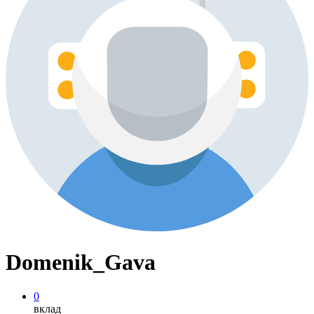
Domenik_Gava
0
вклад