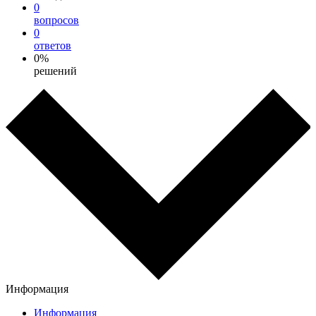
0
вопросов
0
ответов
0%
решений
Информация
Информация