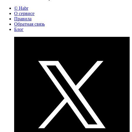
© Habr
О сервисе
Правила
Обратная связь
Блог