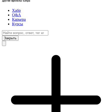
другие проекты хабра
Хабр
Q&A
Карьера
Курсы
Закрыть