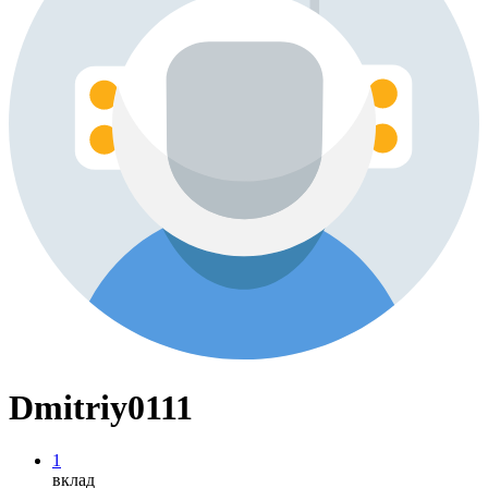
Dmitriy0111
1
вклад