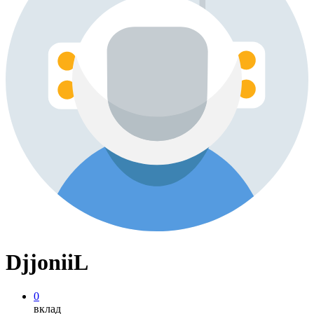
DjjoniiL
0
вклад