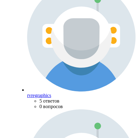
rvregraphics
5 ответов
0 вопросов