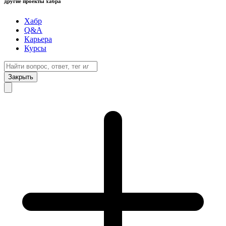
другие проекты хабра
Хабр
Q&A
Карьера
Курсы
Закрыть