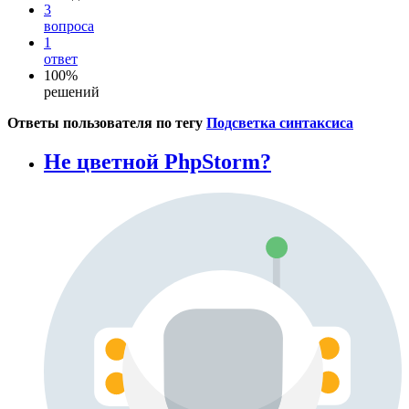
3
вопроса
1
ответ
100%
решений
Ответы пользователя по тегу
Подсветка синтаксиса
Не цветной PhpStorm?