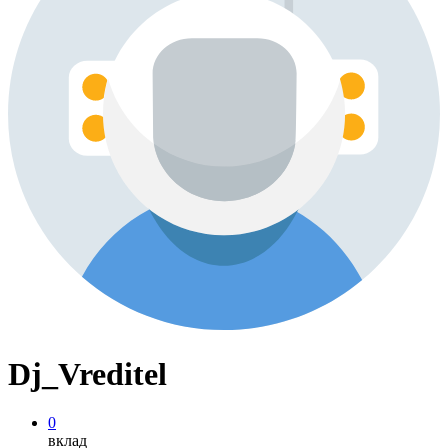
Dj_Vreditel
0
вклад