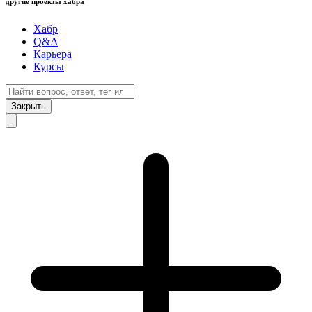
другие проекты хабра
Хабр
Q&A
Карьера
Курсы
Закрыть