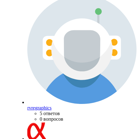
rvregraphics
5 ответов
0 вопросов