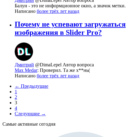
Дмитрий
@DimaLepel
Автор вопроса
Балун - это не информционное окно, а значок метки.
Написано
более трёх лет назад
Почему не успевают загружаться
изображения в Slider Pro?
Дмитрий
@DimaLepel
Автор вопроса
Max Medar
: Проверил. Та же х**нь(
Написано
более трёх лет назад
← Предыдущие
1
2
3
4
Следующие →
Самые активные сегодня