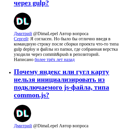
через gulp?
Дмитрий
@DimaLepel
Автор вопроса
Сергей
: Я согласен. Но было бы отлично введя в
командную строку после сборки проекта что-то типа
gulp deploy и файлы из папки, где собранная верстка
уходили через commit&push в репозиторий.
Написано
более трёх лет назад
Почему яндекс или гугл карту
нельзя инициализировать из
подключаемого js-файла, типа
common.js?
Дмитрий
@DimaLepel
Автор вопроса