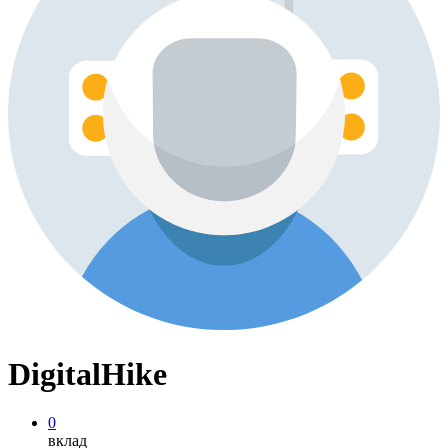
DigitalHike
0
вклад