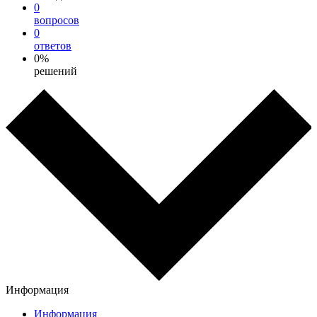
0
вопросов
0
ответов
0%
решений
Информация
Информация