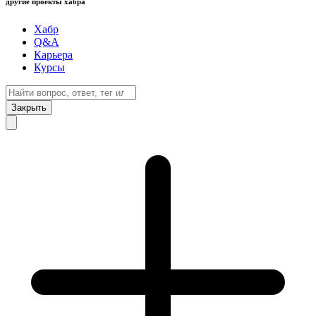
другие проекты хабра
Хабр
Q&A
Карьера
Курсы
Закрыть