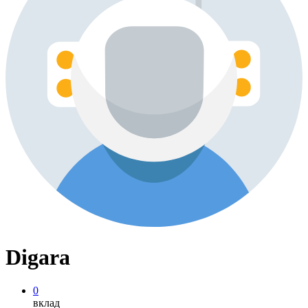
Digara
0
вклад