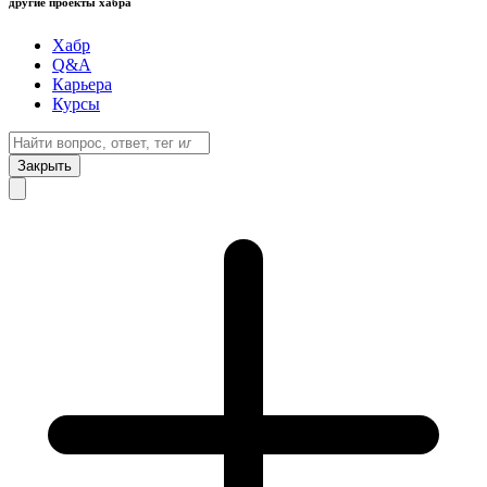
другие проекты хабра
Хабр
Q&A
Карьера
Курсы
Закрыть