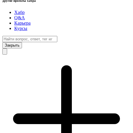
другие проекты хабра
Хабр
Q&A
Карьера
Курсы
Закрыть