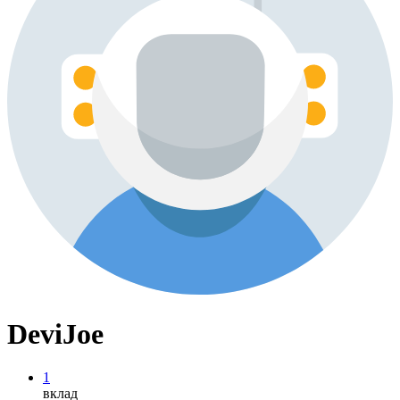
DeviJoe
1
вклад