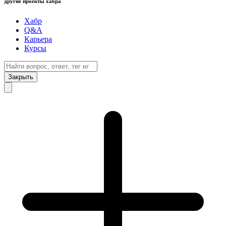
другие проекты хабра
Хабр
Q&A
Карьера
Курсы
Закрыть