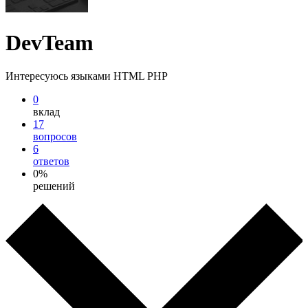
DevTeam
Интересуюсь языками HTML PHP
0
вклад
17
вопросов
6
ответов
0%
решений