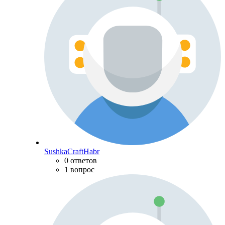
SushkaCraftHabr
0 ответов
1 вопрос