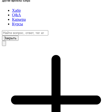
другие проекты хабра
Хабр
Q&A
Карьера
Курсы
Закрыть