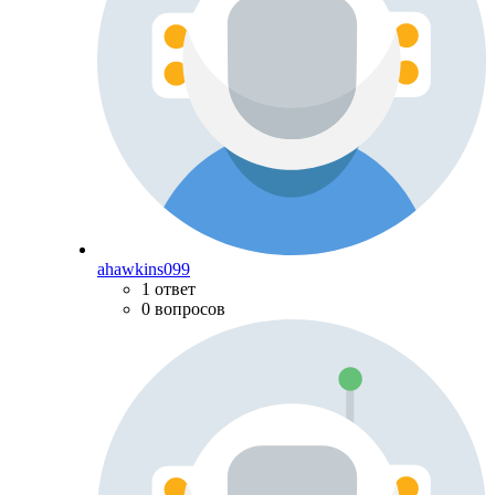
ahawkins099
1 ответ
0 вопросов