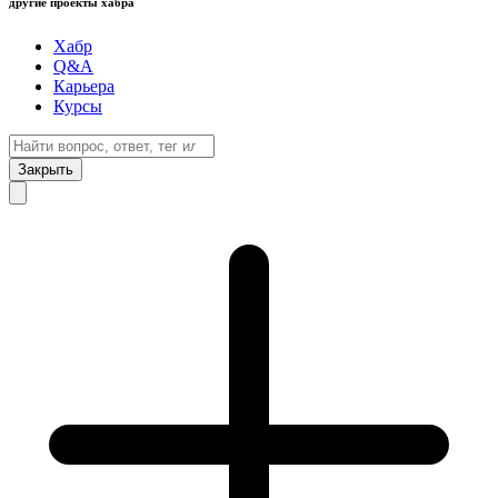
другие проекты хабра
Хабр
Q&A
Карьера
Курсы
Закрыть