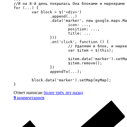
//И на 8-й день покрылась Она блоками и маркерами

for (...) {

	var block = $('<div>')

		.append(...)

		.data('marker', new google.maps.Marker({

			icon: ...,

			position: ...,

			title: ...

		}))

		.on('click', function () {

			// Удаляем и блок, и маркер

			var $item = $(this);

			$item.data('marker').setMap(null);

			$item.remove();

		})

		appendTo(...);

	block.data('marker').setMap(myMap);

}
Ответ написан
более трёх лет назад
9
комментариев