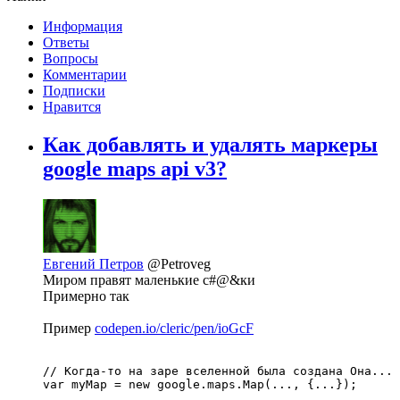
Информация
Ответы
Вопросы
Комментарии
Подписки
Нравится
Как добавлять и удалять маркеры
google maps api v3?
Евгений Петров
@Petroveg
Миром правят маленькие с#@&ки
Примерно так
Пример
codepen.io/cleric/pen/ioGcF
// Когда-то на заре вселенной была создана Она...

var myMap = new google.maps.Map(..., {...});

...
