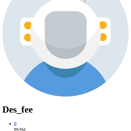
Des_fee
0
вклад