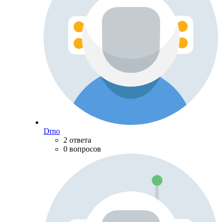
Drno
2 ответа
0 вопросов