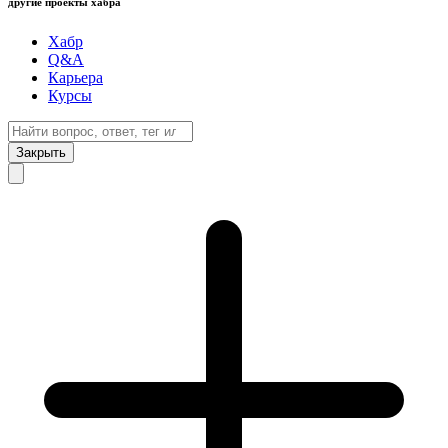
другие проекты хабра
Хабр
Q&A
Карьера
Курсы
Закрыть