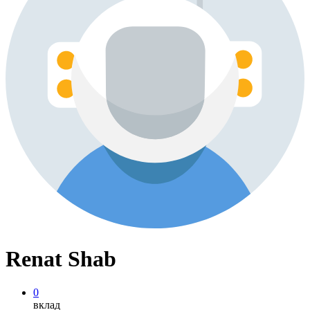
Renat Shab
0
вклад