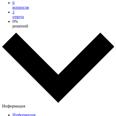
6
вопросов
2
ответа
0%
решений
Информация
Информация