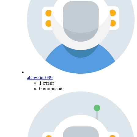
ahawkins099
1 ответ
0 вопросов