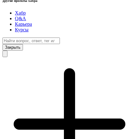
другие проекты хабра
Хабр
Q&A
Карьера
Курсы
Закрыть